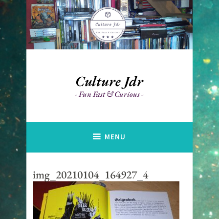
Accéder
au
contenu
principal
Culture Jdr
Fun Fast & Curious
MENU
img_20210104_164927_4