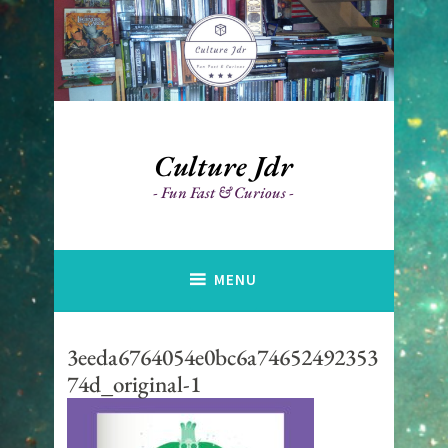
Accéder
au
contenu
principal
Culture Jdr
Fun Fast & Curious
MENU
3eeda6764054e0bc6a74652492353
74d_original-1