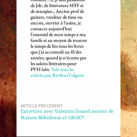
de Jdr, de littérature SFFF et
de musqiue., Ancien prof de
guitare, vendeur de tissu ou
encore, ouvrier à l'usine, je
consacre aujourd'hui
l'essentiel de mon temps à ma
famile et au moyen de trouver
le temps de lire tous les livres
que j'ai accumulé au fil des
années, quand je n'écume pas
les salons littéraires pour
PVH labs.
Voir tous les
articles par BarthusVulgaris
Navigation
ARTICLE PRÉCÉDENT
Entretien avec Valentin Daniel autour de
de
Maison Nébuleuse et GROK?!
l’article