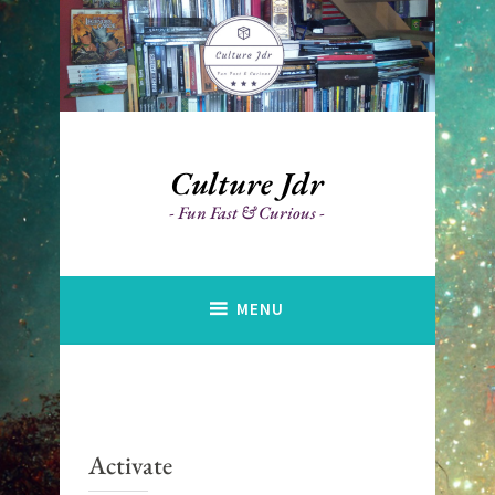
Accéder
au
contenu
principal
Culture Jdr
Fun Fast & Curious
MENU
Activate