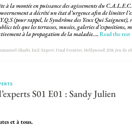
ite à la montée en puissance des agissements du C.A.L.E.C.
ouvernement a décrété un état d’urgence afin de limiter l’e
.Y.Q.S (pour rappel, le Syndrôme des Yeux Qui Saignent), r
ublics tels que les terrasses, musées, galeries d’expositions,
ctivement à la propagation de la maladie.
…
Read the rest
mmanuel Gharbi
,
Exil
,
Expert
,
Final Frontier
,
Hellywood
,
JDR
,
Jeu de rô
PERTS
d’experts S01 E01 : Sandy Julien
tes et à tous.