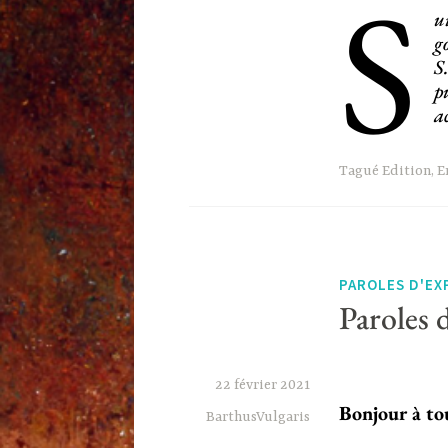
S
u
g
S
p
a
Tagué
Edition
,
E
PAROLES D'EX
Paroles 
22 février 2021
Bonjour à tou
BarthusVulgaris