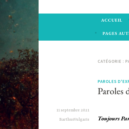
ACCUEIL
PAGES AUT
CATÉGORIE :
P
PAROLES D'EX
Paroles 
11 septembre 2021
Toujours Pa
BarthusVulgaris