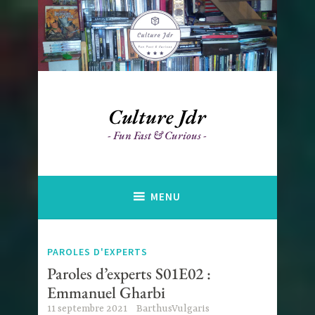
Accéder
au
contenu
principal
Culture Jdr
Fun Fast & Curious
MENU
PAROLES D'EXPERTS
Paroles d’experts S01E02 :
Emmanuel Gharbi
11 septembre 2021
BarthusVulgaris