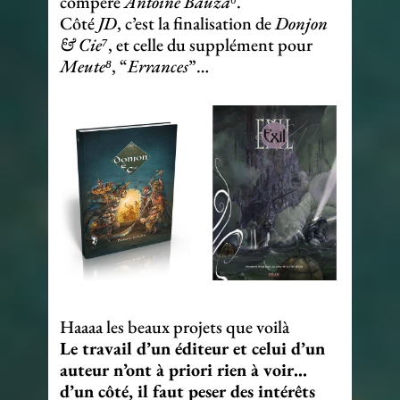
compère
Antoine Bauza⁶
.
Côté
JD
, c’est la finalisation de
Donjon
& Cie⁷
, et celle du supplément pour
Meute⁸
, “
Errances
”…
Haaaa les beaux projets que voilà
Le travail d’un éditeur et celui d’un
auteur n’ont à priori rien à voir…
d’un côté, il faut peser des intérêts