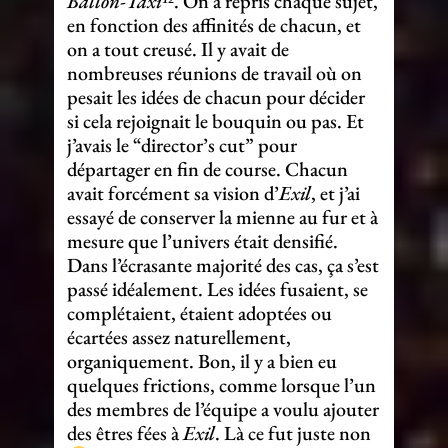
Ballon-Taxi¹²
. On a repris chaque sujet,
en fonction des affinités de chacun, et
on a tout creusé. Il y avait de
nombreuses réunions de travail où on
pesait les idées de chacun pour décider
si cela rejoignait le bouquin ou pas. Et
j’avais le “director’s cut” pour
départager en fin de course. Chacun
avait forcément sa vision d’
Exil
, et j’ai
essayé de conserver la mienne au fur et à
mesure que l’univers était densifié.
Dans l’écrasante majorité des cas, ça s’est
passé idéalement. Les idées fusaient, se
complétaient, étaient adoptées ou
écartées assez naturellement,
organiquement. Bon, il y a bien eu
quelques frictions, comme lorsque l’un
des membres de l’équipe a voulu ajouter
des êtres fées à
Exil
. Là ce fut juste non