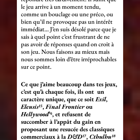
le jeu arrive à un moment tendu,
comme un bouclage ou une préco, ou
bien qu’il ne provoque pas un intérêt
immédiat… J’en suis désolé parce que je
sais à quel point c’est frustrant de ne
pas avoir de réponses quand on croit à
son jeu. Nous faisons au mieux mais
nous sommes loin d’être irréprochables
sur ce point.
Ce que j’aime beaucoup dans tes jeux,
c’est qu’à chaque fois, ils ont un
caractère unique, que ce soit
Exil
,
Eleusis¹⁵
,
Final Frontier
ou
Hellywood
¹⁶, et refusent de
succomber à l’appât du gain en
proposant une resucée des classiques
commerciaux à la
D&D¹⁷
,
Cthulhu¹⁸