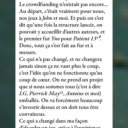
Le crowdfunding n’existait pas encore…
Au départ, c’était vraiment pour nous,
nos jeux à
John
et moi. Et puis on s’est
dit qu’une fois la structure lancée, on
pouvait y accueillir d’autres auteurs, et
le premier fut
Yno
pour
Patient 13¹⁰
.
Donc, tout ça s’est fait au fur et à
mesure.
Ce qui n’a pas changé, et ne changera
jamais sinon ça ne vaut plus le coup,
c’est l’idée qu’on ne fonctionne qu’au
coup de cœur. On ne prend un projet
que si nous sommes tous (c’est à dire
LG
,
Pierrick May¹¹
,
Antoine
et moi)
emballés. On va forcément beaucoup
s’investir dessus et on doit tous être
convaincus.
Ce qui a changé dans ma façon
d’aborder un jeu, grâce à l’expérience