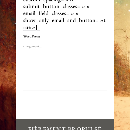
submit_button_classes= » »
email_field_classes= » »
show_only_email_and_button= »t
rue »]
WordPress:
chargement…
FIÈREMENT PROPULSÉ