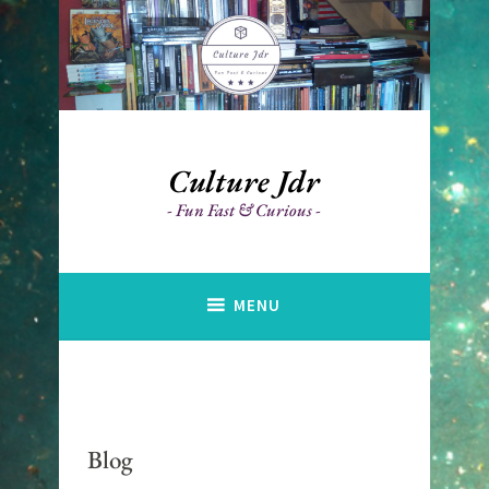
Accéder
au
contenu
principal
Culture Jdr
Fun Fast & Curious
MENU
Blog