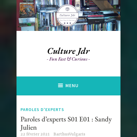
Accéder
au
contenu
principal
Culture Jdr
Fun Fast & Curious
MENU
PAROLES D'EXPERTS
Paroles d’experts S01 E01 : Sandy
Julien
22 février 2021
BarthusVulgaris