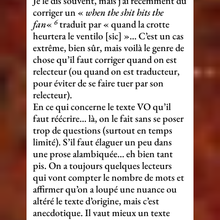
Je le dis souvent, mais j’ai récemment dû
corriger un «
when the shit hits the
6
fan
«
traduit par « quand la crotte
heurtera le ventilo [sic] »… C’est un cas
extrême, bien sûr, mais voilà le genre de
chose qu’il faut corriger quand on est
relecteur (ou quand on est traducteur,
pour éviter de se faire tuer par son
relecteur).
En ce qui concerne le texte VO qu’il
faut réécrire… là, on le fait sans se poser
trop de questions (surtout en temps
limité). S’il faut élaguer un peu dans
une prose alambiquée… eh bien tant
pis. On a toujours quelques lecteurs
qui vont compter le nombre de mots et
affirmer qu’on a loupé une nuance ou
altéré le texte d’origine, mais c’est
anecdotique. Il vaut mieux un texte