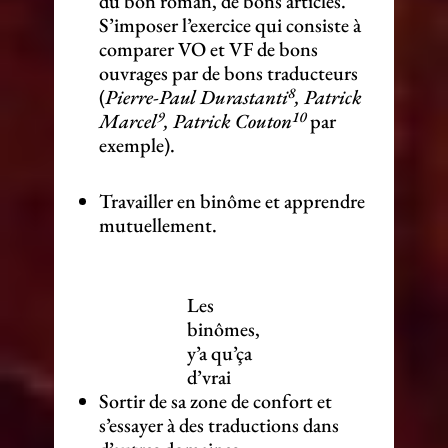
du bon roman, de bons articles.
S’imposer l’exercice qui consiste à
comparer VO et VF de bons
ouvrages par de bons traducteurs
8
(
Pierre-Paul Durastanti
, Patrick
9
10
Marcel
, Patrick Couton
par
exemple).
Travailler en binôme et apprendre
mutuellement.
Les
binômes,
y’a qu’ça
d’vrai
Sortir de sa zone de confort et
s’essayer à des traductions dans