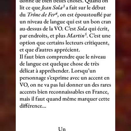
donne de bien belles choses. Quand on
3
lit ce que
Jean Sola
a fait sur le début
4
du
Trône de Fer
, on est époustouflé par
un niveau de langue qui est un bon cran
au-dessus de la VO. C’est
Sola
qui écrit,
5
par endroits, et plus
Martin
. C’est une
option que certains lecteurs critiquent,
et que d’autres apprécient.
Il faut bien comprendre que le niveau
de langue est quelque chose de très
délicat à appréhender. Lorsqu’un
personnage s’exprime avec un accent en
VO, on ne va pas lui donner un des rares
accents bien reconnaissables en France,
mais il faut quand même marquer cette
différence…
Un