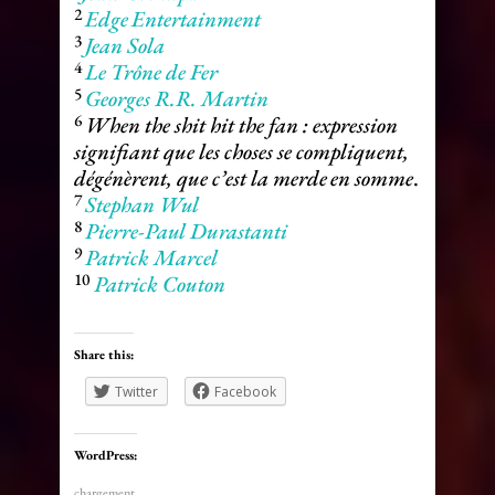
2
Edge
Entertainment
3
Jean Sola
4
Le Trône de Fer
5
Georges R.R. Martin
6
When the shit hit the fan : expression
signifiant que les choses se compliquent,
dégénèrent, que c’est la merde
en somme
.
7
Stephan Wul
8
Pierre-Paul Durastanti
9
Patrick Marcel
10
Patrick Couton
Share this:
Twitter
Facebook
WordPress:
chargement…