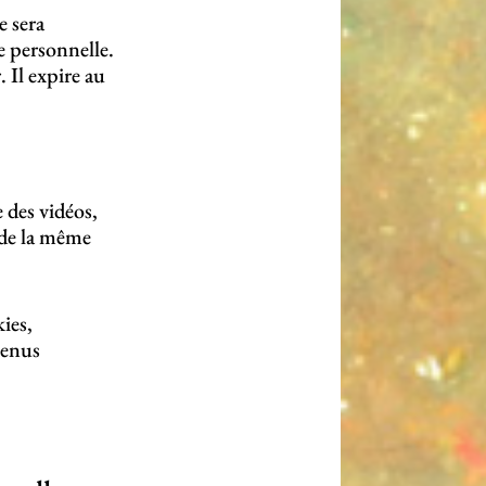
 sera
 personnelle.
 Il expire au
 des vidéos,
 de la même
ies,
tenus