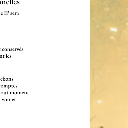
nelles
e IP sera
t conservés
t les
tockons
 comptes
à tout moment
 voir et