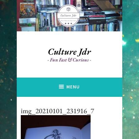
Accéder
au
contenu
principal
Culture Jdr
Fun Fast & Curious
MENU
img_20210101_231916_7