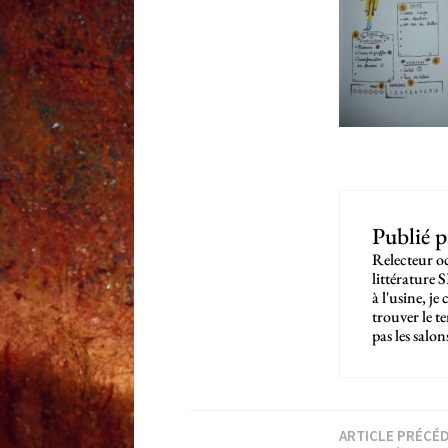
Publié 
Relecteur oc
littérature 
à l'usine, j
trouver le t
pas les salo
Navigation
ARTICLE PRÉCÉ