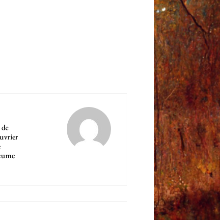
 de
ouvrier
e
'écume