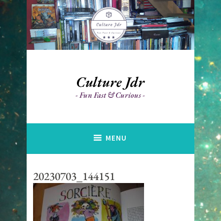
Accéder
au
contenu
principal
Culture Jdr
Fun Fast & Curious
MENU
20230703_144151