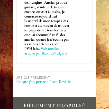
de musqiue., Ancien prof de
guitare, vendeur de tissu ou
encore, ouvrier à l'usine, je
consacre aujourd'hui
l'essentiel de mon temps à ma
famile et au moyen de trouver
le temps de lire tous les livres
que j'ai accumulé au fil des
années, quand je n'écume pas
les salons littéraires pour
PVH labs.
Voir tous les
articles par BarthusVulgaris
Navigation
ARTICLE PRÉCÉDENT
Ce que j’en pense : Trouilleville
de
l’article
FIÈREMENT PROPULSÉ