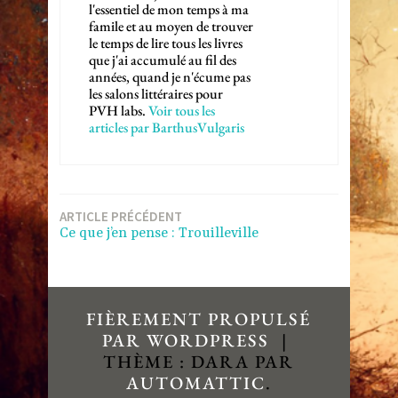
l'essentiel de mon temps à ma
famile et au moyen de trouver
le temps de lire tous les livres
que j'ai accumulé au fil des
années, quand je n'écume pas
les salons littéraires pour
PVH labs.
Voir tous les
articles par BarthusVulgaris
Navigation
ARTICLE PRÉCÉDENT
Ce que j’en pense : Trouilleville
de
l’article
FIÈREMENT PROPULSÉ
PAR WORDPRESS
|
THÈME : DARA PAR
AUTOMATTIC
.