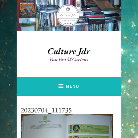
Accéder
au
contenu
principal
Culture Jdr
Fun Fast & Curious
MENU
20230704_111735