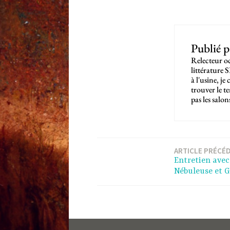
Publié 
Relecteur oc
littérature 
à l'usine, j
trouver le t
pas les salo
Navigation
ARTICLE PRÉCÉ
Entretien avec
de
Nébuleuse et 
l’article