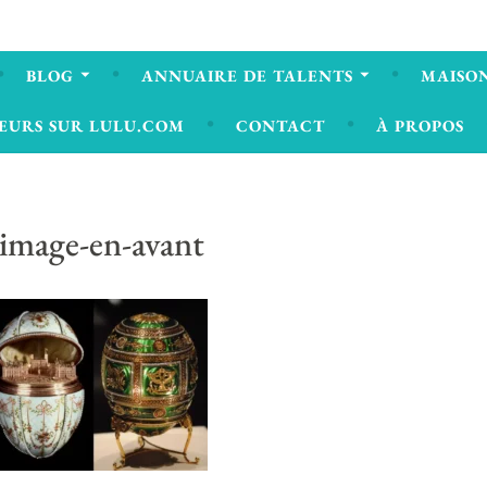
BLOG
ANNUAIRE DE TALENTS
MAISON
EURS SUR LULU.COM
CONTACT
À PROPOS
image-en-avant