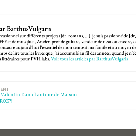
par
BarthusVulgaris
casionnel sur différents projets (jdr, romans, ...), je suis passionné de Jdr,
SFFF et de musqiue., Ancien prof de guitare, vendeur de tissu ou encore, 
e consacre aujourd'hui l'essentiel de mon temps à ma famile et au moyen d
emps de lire tous les livres que j'ai accumulé au fil des années, quand je n
ns littéraires pour PVH labs.
Voir tous les articles par BarthusVulgaris
DENT
 Valentin Daniel autour de Maison
GROK?!