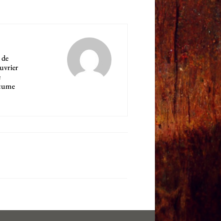
 de
ouvrier
e
'écume