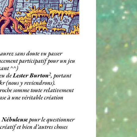
s aurez sans doute vu passer
cement participatif pour un jeu
cant ^^)
2
jeu de
Lester Burton
, portant
r (nous y reviendrons).
pproche somme toute relativement
ase à une véritable création
 Nébuleuse
pour le questionner
réatif et bien d’autres choses