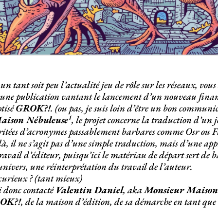
 un tant soit peu l’actualité jeu de rôle sur les réseaux, vou
une publication vantant le lancement d’un nouveau finan
tisé
GROK?!
. (ou pas, je suis loin d’être un bon communi
1
aison Nébuleuse
, le projet concerne la traduction d’un 
éritées d’acronymes passablement barbares comme Osr ou Fk
à, il ne s’agit pas d’une simple traduction, mais d’une a
ravail d’éditeur, puisqu’ici le matériau de départ sert de b
univers, une réinterprétation du travail de l’auteur.
curieux ? (tant mieux)
i donc contacté
Valentin Daniel
, aka
Monsieur Maison
OK?!
, de la maison d’édition, de sa démarche en tant que c