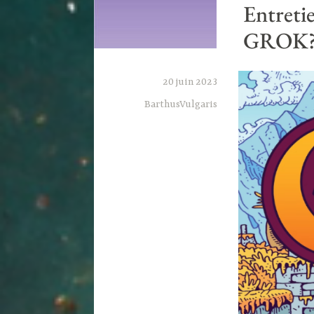
Entreti
GROK?
20 juin 2023
BarthusVulgaris