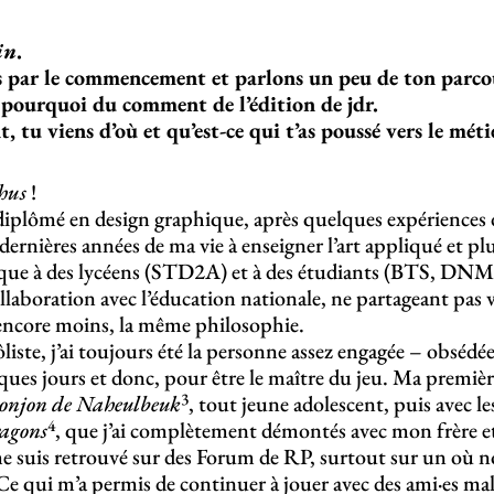
in
.
ar le commencement et parlons un peu de ton parcours
e pourquoi du comment de l’édition de jdr.
 tu viens d’où et qu’est-ce qui t’as poussé vers le méti
hus
!
diplômé en design graphique, après quelques expériences da
 5 dernières années de ma vie à enseigner l’art appliqué et 
que à des lycéens (STD2A) et à des étudiants (BTS, DNMAD
laboration avec l’éducation nationale, ne partageant pas 
 encore moins, la même philosophie.
liste, j’ai toujours été la personne assez engagée – obsédé
ques jours et donc, pour être le maître du jeu. Ma premièr
3
onjon de Naheulbeuk
, tout jeune adolescent, puis avec l
4
ragons
, que j’ai complètement démontés avec mon frère et 
me suis retrouvé sur des Forum de RP, surtout sur un où 
 Ce qui m’a permis de continuer à jouer avec des ami·es mal