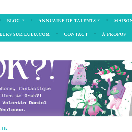
BLOG
ANNUAIRE DE TALENTS
MAISON
EURS SUR LULU.COM
CONTACT
À PROPOS
RTIE