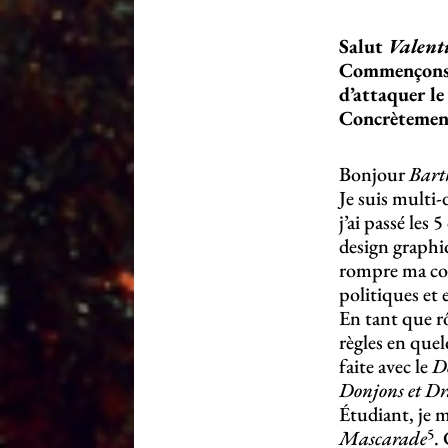
Salut
Valent
Commençons p
d’attaquer l
Concrètement,
Bonjour
Bart
Je suis multi-
j’ai passé les
design graphi
rompre ma col
politiques et
En tant que rô
règles en quel
faite avec le
D
Donjons et D
Étudiant, je 
5
Mascarade
.