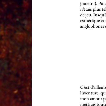
joueur !). Pui
n’étais plus t
de jeu. Jusqu’
esthétique et
anglophones e
Mork
BOOOO
OOORG
!!!
C’est d’ailleu
l’aventure, qu
mon amour pou
mettrais tout