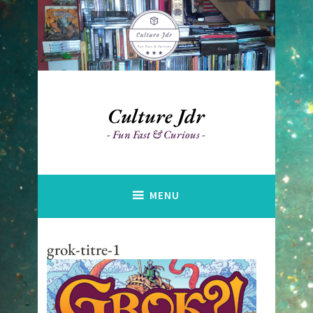
Accéder
au
contenu
principal
Culture Jdr
Fun Fast & Curious
MENU
grok-titre-1