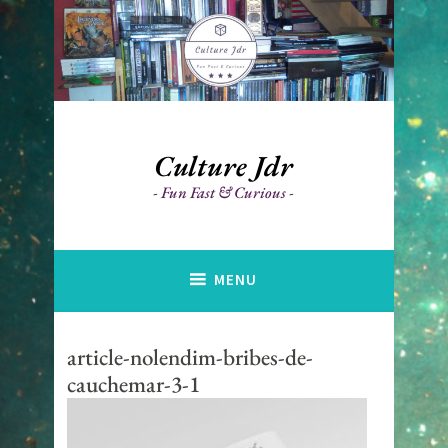
Accéder
au
contenu
principal
Culture Jdr
Fun Fast & Curious
MENU
article-nolendim-bribes-de-
cauchemar-3-1