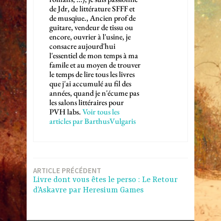
de Jdr, de littérature SFFF et
de musqiue., Ancien prof de
guitare, vendeur de tissu ou
encore, ouvrier à l'usine, je
consacre aujourd'hui
l'essentiel de mon temps à ma
famile et au moyen de trouver
le temps de lire tous les livres
que j'ai accumulé au fil des
années, quand je n'écume pas
les salons littéraires pour
PVH labs.
Voir tous les
articles par BarthusVulgaris
Navigation
ARTICLE PRÉCÉDENT
Livre dont vous êtes le perso : Le Retour
de
d’Askavre par Heresium Games
l’article