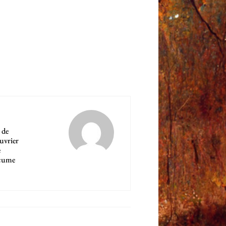
 de
ouvrier
e
'écume