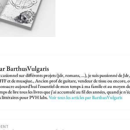
par
BarthusVulgaris
casionnel sur différents projets (jdr, romans, ...), je suis passionné de Jdr,
SFFF et de musqiue., Ancien prof de guitare, vendeur de tissu ou encore, 
e consacre aujourd'hui l'essentiel de mon temps à ma famile et au moyen d
emps de lire tous les livres que j'ai accumulé au fil des années, quand je n
ns littéraires pour PVH labs.
Voir tous les articles par BarthusVulgaris
DENT