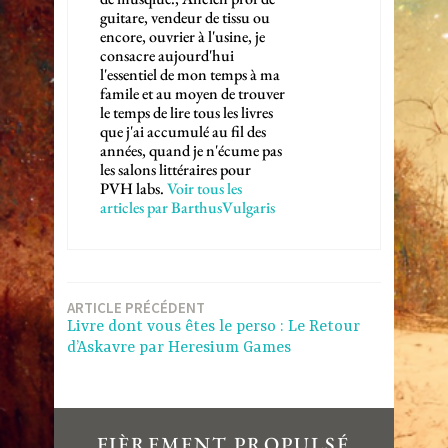
guitare, vendeur de tissu ou
encore, ouvrier à l'usine, je
consacre aujourd'hui
l'essentiel de mon temps à ma
famile et au moyen de trouver
le temps de lire tous les livres
que j'ai accumulé au fil des
années, quand je n'écume pas
les salons littéraires pour
PVH labs.
Voir tous les
articles par BarthusVulgaris
Navigation
ARTICLE PRÉCÉDENT
Livre dont vous êtes le perso : Le Retour
de
d’Askavre par Heresium Games
l’article
FIÈREMENT PROPULSÉ