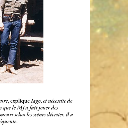
ture
, explique
Iago
,
et nécessite de
s que le MJ a fait jouer des
ueurs selon les scènes décrites, il a
séquente
.