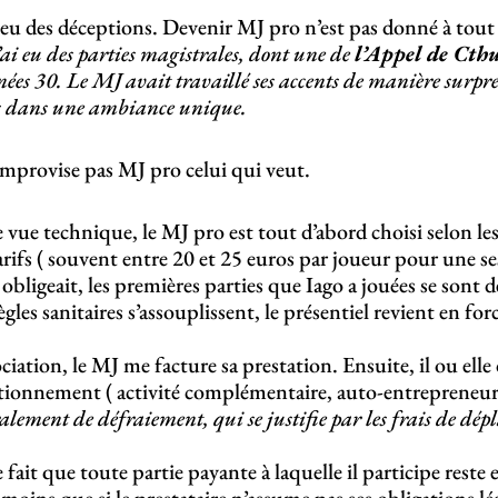
r eu des déceptions. Devenir MJ pro n’est pas donné à tou
’ai eu des parties magistrales, dont une de
l’Appel de Cth
ées 30. Le MJ avait travaillé ses accents de manière surpr
s dans une ambiance unique.
’improvise pas MJ pro celui qui veut.
vue technique, le MJ pro est tout d’abord choisi selon les
rifs ( souvent entre 20 et 25 euros par joueur pour une se
bligeait, les premières parties que Iago a jouées se sont 
ègles sanitaires s’assouplissent, le présentiel revient en for
ciation, le MJ me facture sa prestation. Ensuite, il ou elle
ionnement ( activité complémentaire, auto-entrepreneu
alement de défraiement, qui se justifie par les frais de dép
le fait que toute partie payante à laquelle il participe reste 