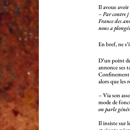
Il avoue avoi
– Par contre j
France des ann
nous a plongé
En bref, ne s
D’un point de 
annonce ses ta
Confinement o
alors que les r
– Via son asso
mode de fonct
on parle génér
Il insiste sur 