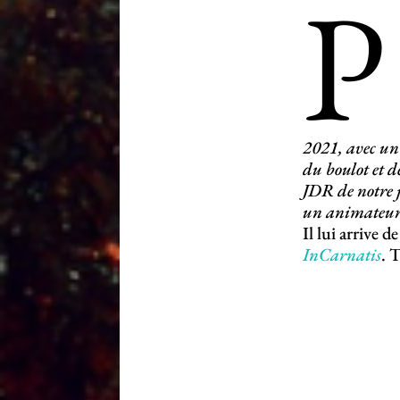
P
2021, avec un
du boulot et d
JDR de notre 
un animateur q
Il lui arrive
InCarnatis
. 