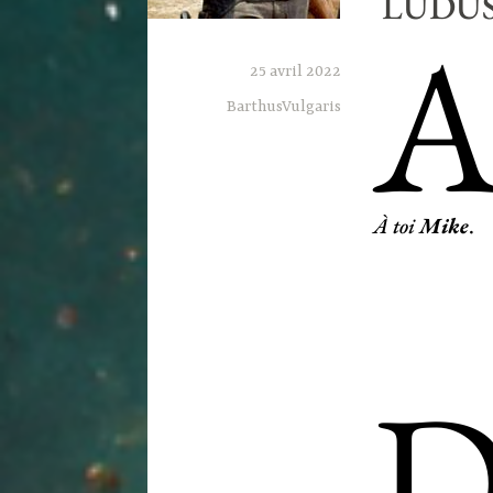
LUDU
25 avril 2022
BarthusVulgaris
À toi
Mike
.