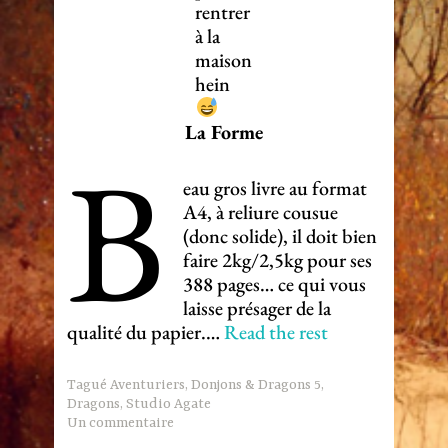
rentrer
à la
maison
hein
La Forme
B
eau gros livre au format
A4, à reliure cousue
(donc solide), il doit bien
faire 2kg/2,5kg pour ses
388 pages… ce qui vous
laisse présager de la
qualité du papier.…
Read the rest
Tagué
Aventuriers
,
Donjons & Dragons 5
,
Dragons
,
Studio Agate
Un commentaire