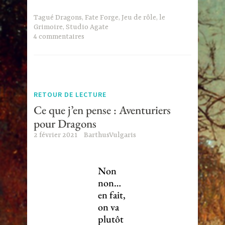
Tagué
Dragons
,
Fate Forge
,
Jeu de rôle
,
le
Grimoire
,
Studio Agate
4 commentaires
RETOUR DE LECTURE
Ce que j’en pense : Aventuriers
pour Dragons
2 février 2021
BarthusVulgaris
Non
non…
en fait,
on va
plutôt