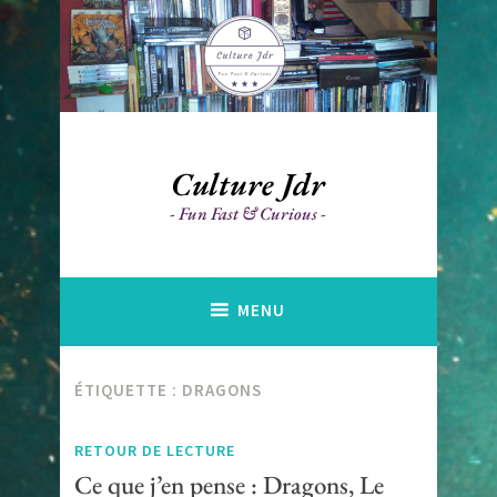
Accéder
au
contenu
principal
Culture Jdr
Fun Fast & Curious
MENU
ÉTIQUETTE :
DRAGONS
RETOUR DE LECTURE
Ce que j’en pense : Dragons, Le