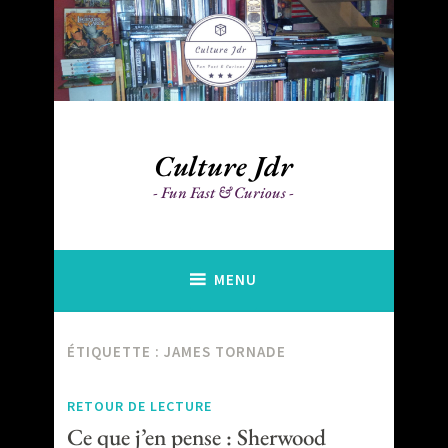
Accéder
au
contenu
principal
Culture Jdr
Fun Fast & Curious
MENU
ÉTIQUETTE :
JAMES TORNADE
RETOUR DE LECTURE
Ce que j’en pense : Sherwood