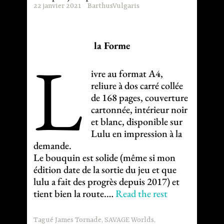
22 janvier 2021
BarthusVulgaris
la Forme
L
ivre au format A4,
reliure à dos carré collée
de 168 pages, couverture
cartonnée, intérieur noir
et blanc, disponible sur
Lulu en impression à la
demande.
Le bouquin est solide (même si mon
édition date de la sortie du jeu et que
lulu a fait des progrès depuis 2017) et
tient bien la route.…
Read the rest
Tagué
James Tornade
,
SAVAGE Worlds
,