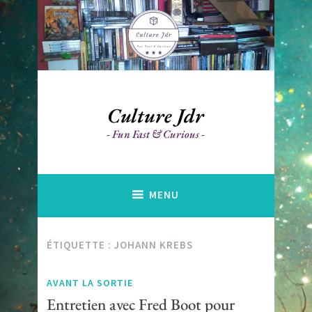
Accéder
au
contenu
principal
Culture Jdr
Fun Fast & Curious
MENU
ÉTIQUETTE :
JOHANN KREBS
AVANT LA SORTIE
Entretien avec Fred Boot pour