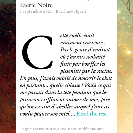
Faerie Noire
1 septembre 2021
BarthusVulgaris
C
ette ruelle était
vraiment crasseuse…
Pas le genre d’endroit
où j’aurais souhaité
finir par bouffer les
pissenlits par la racine.
En plus, j’avais oublié de nourrir le chat
en partant… quelle chiasse ! Voilà ce qui
me passait dans la tête pendant que les
pruneaux sifflaient autour de moi, pire
qu’un essaim d’abeilles auquel j’aurais
voulu piquer son miel.
…
Read the rest
Tagué
Faerie Noire
,
Fred Boot
,
Indépendant
,