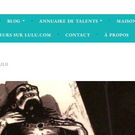
BLOG
ANNUAIRE DE TALENTS
MAISON
EURS SUR LULU.COM
CONTACT
À PROPOS
ULU