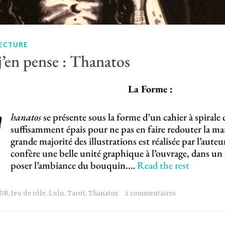
LECTURE
j’en pense : Thanatos
La Forme :
T
hanatos
se présente sous la forme d’un cahier à spirale 
suffisamment épais pour ne pas en faire redouter la ma
grande majorité des illustrations est réalisée par l’auteur
confère une belle unité graphique à l’ouvrage, dans un
poser l’ambiance du bouquin.…
Read the rest
JDR
,
Jeu de rôle
,
Lulu
,
Tarot
,
Thanatos
2 commentaires