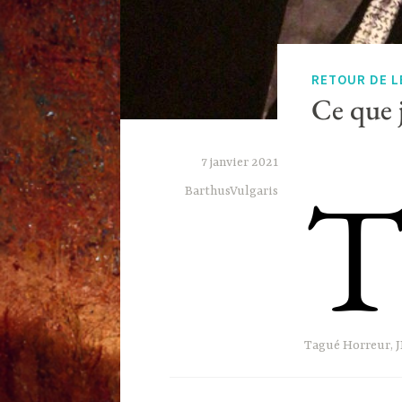
RETOUR DE 
Ce que 
7 janvier 2021
BarthusVulgaris
Tagué
Horreur
,