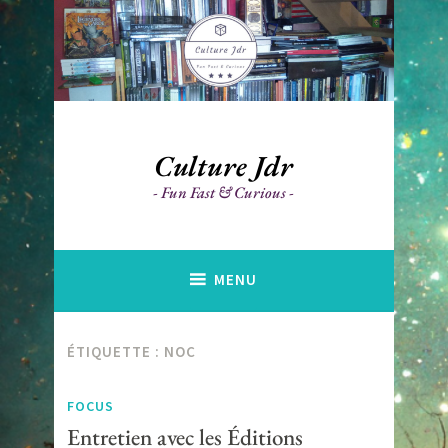
Accéder
au
contenu
principal
Culture Jdr
Fun Fast & Curious
MENU
ÉTIQUETTE :
NOC
FOCUS
Entretien avec les Éditions