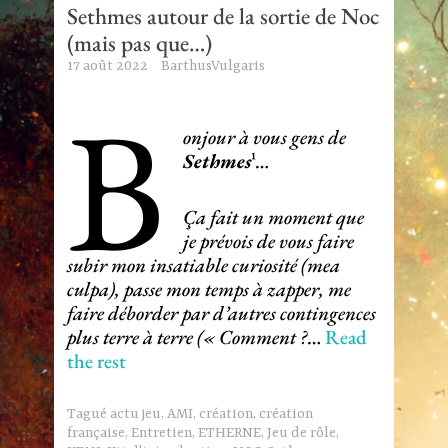
Sethmes autour de la sortie de Noc
(mais pas que…)
17 août 2022
BarthusVulgaris
B
onjour à vous gens de
Sethmes
¹
…
Ça fait un moment que
je prévois de vous faire
subir mon insatiable curiosité (mea
culpa), passe mon temps à zapper, me
faire déborder par d’autres contingences
plus terre à terre (« Comment ?
…
Read
the rest
Tagué
actu jeu
,
AMI
,
création
,
création
française
,
Entretien
,
ETHERNE
,
Jeu de rôle
,