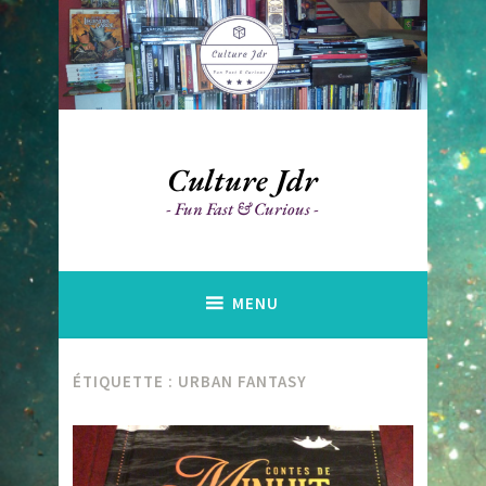
Accéder
au
contenu
principal
Culture Jdr
Fun Fast & Curious
MENU
ÉTIQUETTE :
URBAN FANTASY