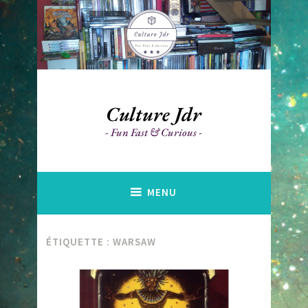
Accéder
au
contenu
principal
Culture Jdr
Fun Fast & Curious
MENU
ÉTIQUETTE :
WARSAW