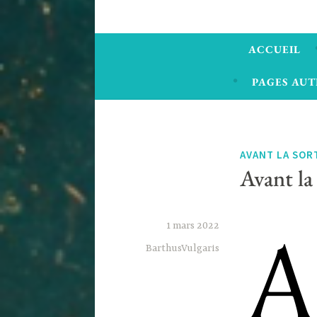
ACCUEIL
PAGES AUT
AVANT LA SOR
Avant la
1 mars 2022
BarthusVulgaris