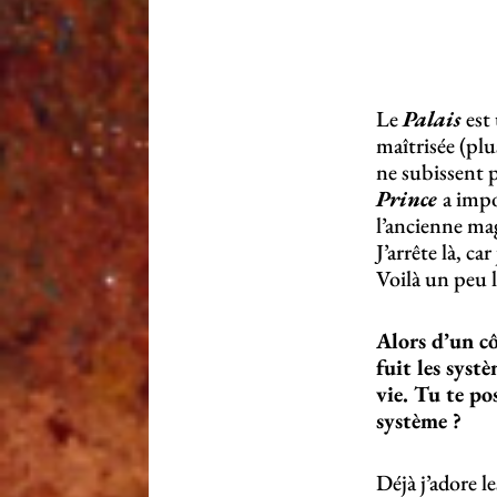
Le
Palais
est
maîtrisée (plu
ne subissent p
Prince
a impo
l’ancienne mag
J’arrête là, c
Voilà un peu 
Alors d’un côt
fuit les sys
vie. Tu te po
système ?
Déjà j’adore l