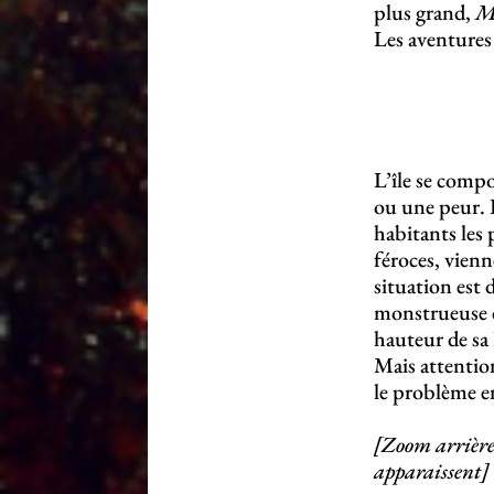
plus grand,
M
Les aventures
L’île se comp
ou une peur. 
habitants les
féroces, vienn
situation est
monstrueuse de
hauteur de s
Mais attentio
le problème e
[Zoom arrière 
apparaissent]