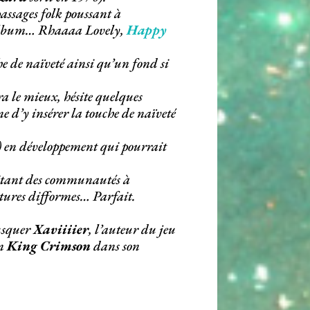
assages folk poussant à
e l’album… Rhaaaa Lovely,
Happy
 de naïveté ainsi qu’un fond si
a le mieux, hésite quelques
ne d’y insérer la touche de naïveté
) en développement qui pourrait
ritant des communautés à
atures difformes… Parfait.
busquer
Xaviiiier
, l’auteur du jeu
on
King Crimson
dans son