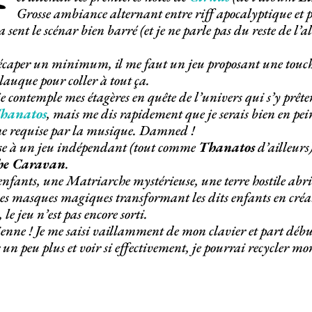
Grosse ambiance alternant entre riff apocalyptique et p
a sent le scénar bien barré (et je ne parle pas du reste d
écaper un minimum, il me faut un jeu proposant une touche
glauque pour coller à tout ça.
ntemple mes étagères en quête de l’univers qui s’y prêter
hanatos
, mais me dis rapidement que je serais bien en pei
e requise par la musique. Damned !
ense à un jeu indépendant (tout comme
Thanatos
d’ailleurs
he Caravan
.
enfants, une Matriarche mystérieuse, une terre hostile ab
des masques magiques transformant les dits enfants en cré
le jeu n’est pas encore sorti.
ienne ! Je me saisi vaillamment de mon clavier et part dé
 un peu plus et voir si effectivement, je pourrai recycler m