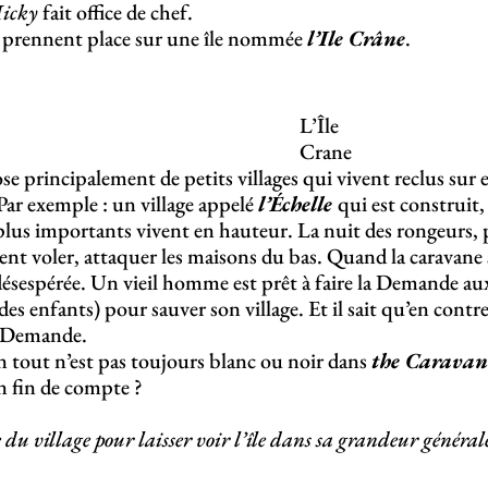
icky
fait office de chef.
 prennent place sur une île nommée
l’Ile Crâne
.
L’Île
Crane
ose principalement de petits villages qui vivent reclus s
Par exemple : un village appelé
l’Échelle
qui est construit,
 plus importants vivent en hauteur. La nuit des rongeurs, 
ent voler, attaquer les maisons du bas. Quand la caravane s
 désespérée. Un vieil homme est prêt à faire la Demande a
s enfants) pour sauver son village. Et il sait qu’en contrep
a Demande.
n tout n’est pas toujours blanc ou noir dans
the Carava
n fin de compte ?
du village pour laisser voir l’île dans sa grandeur général