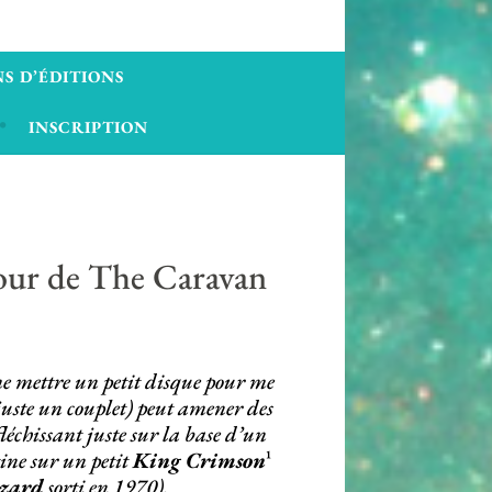
S D’ÉDITIONS
INSCRIPTION
utour de The Caravan
 me mettre un petit disque pour me
uste un couplet) peut amener des
léchissant juste sur la base d’un
tine sur un petit
King Crimson
¹
izard
sorti en 1970).