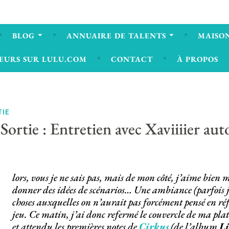
BLOG
ANNUAIRE DE TALENTS
MAISON
EURS SUR LULU.COM
CONTACT
À PROPOS
TIE
 Sortie : Entretien avec Xaviiiier a
A
lors, vous je ne sais pas, mais de mon côté, j’aime bien
donner des idées de scénarios… Une ambiance (parfois j
choses auxquelles on n’aurait pas forcément pensé en réf
jeu. Ce matin, j’ai donc refermé le couvercle de ma pla
et attendu les premières notes de
Cirkus
(de l’album
L