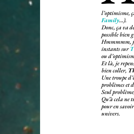
l’optimisme, ç
Family
…).
Donc, ça va d
possible bien 
Hmmmmm, je co
instants sur
T
ou d’optimism
Et là, je rep
bien coller,
T
Une troupe d’
problèmes et 
Seul problème, 
Qu’à cela ne t
pour en savoir
univers.