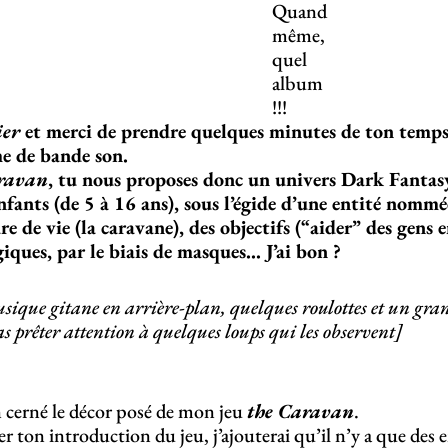
Quand
même,
quel
album
!!!
ier
et merci de prendre quelques minutes de ton temps
e de bande son.
ravan
, tu nous proposes donc un univers Dark Fantas
nfants (de 5 à 16 ans), sous l’égide d’une entité nommé
dre de vie (la caravane), des objectifs (“aider” des gens 
ques, par le biais de masques… J’ai bon ?
sique gitane en arrière-plan, quelques roulottes et un gra
s prêter attention à quelques loups qui les observent]
n cerné le décor posé de mon jeu
the Caravan
.
 ton introduction du jeu, j’ajouterai qu’il n’y a que des e