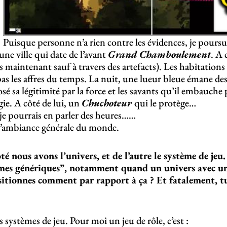
Puisque personne n’a rien contre les évidences, je poursui
 une ville qui date de l’avant
Grand Chamboulement
. A 
s maintenant sauf à travers des artefacts). Les habitations
as les affres du temps. La nuit, une lueur bleue émane des 
sé sa légitimité par la force et les savants qu’il embauch
ie. A côté de lui, un
Chuchoteur
qui le protège…
ar je pourrais en parler des heures……
l’ambiance générale du monde.
é nous avons l’univers, et de l’autre le système de jeu. 
tèmes génériques”, notamment quand un univers avec un
sitionnes comment par rapport à ça ? Et fatalement, tu
es systèmes de jeu. Pour moi un jeu de rôle, c’est :