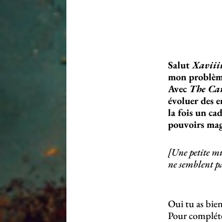
Salut
Xaviii
mon problèm
Avec
The Ca
évoluer des e
la fois un ca
pouvoirs magi
[Une petite mu
ne semblent pa
Oui tu as bie
Pour compléter