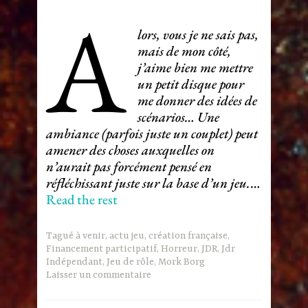
A
lors, vous je ne sais pas,
mais de mon côté,
j’aime bien me mettre
un petit disque pour
me donner des idées de
scénarios… Une
ambiance (parfois juste un couplet) peut
amener des choses auxquelles on
n’aurait pas forcément pensé en
réfléchissant juste sur la base d’un jeu.
…
Read the rest
Tagué
à venir
,
actu jeu
,
création française
,
Financement participatif
,
Horreur
,
JDR
,
Jdr
Indépendant
,
Jeu de rôle
,
Mork Borg
Laisser un commentaire