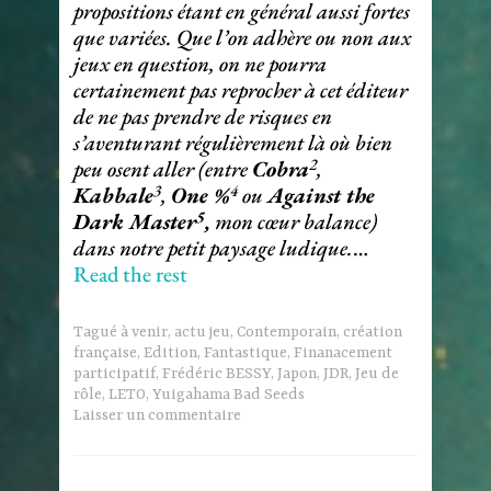
propositions étant en général aussi fortes
que variées. Que l’on adhère ou non aux
jeux en question, on ne pourra
certainement pas reprocher à cet éditeur
de ne pas prendre de risques en
s’aventurant régulièrement là où bien
2
peu osent aller (entre
Cobra
,
3
4
Kabbale
,
One %
ou
Against the
5
Dark Master
,
mon cœur balance)
dans notre petit paysage ludique.
…
Read the rest
Tagué
à venir
,
actu jeu
,
Contemporain
,
création
française
,
Edition
,
Fantastique
,
Finanacement
participatif
,
Frédéric BESSY
,
Japon
,
JDR
,
Jeu de
rôle
,
LETO
,
Yuigahama Bad Seeds
Laisser un commentaire