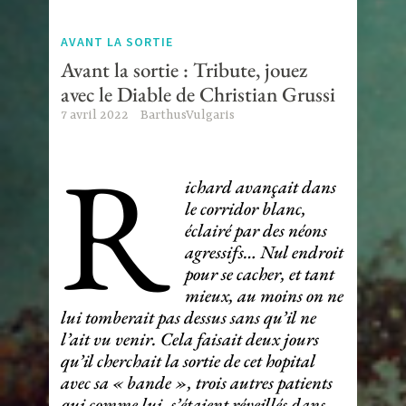
AVANT LA SORTIE
Avant la sortie : Tribute, jouez
avec le Diable de Christian Grussi
7 avril 2022
BarthusVulgaris
R
ichard avançait dans
le corridor blanc,
éclairé par des néons
agressifs… Nul endroit
pour se cacher, et tant
mieux, au moins on ne
lui tomberait pas dessus sans qu’il ne
l’ait vu venir. Cela faisait deux jours
qu’il cherchait la sortie de cet hopital
avec sa « bande », trois autres patients
qui comme lui, s’étaient réveillés dans