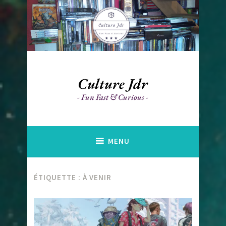
Accéder
au
contenu
principal
Culture Jdr
Fun Fast & Curious
MENU
ÉTIQUETTE :
À VENIR