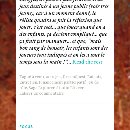
jeux destinés à un jeune public (voir très
jeune), car à un moment donné, le
rôliste quadra se fait la réflexion que
jouer, c’est cool… que jouer quand on a
des enfants, ça devient compliqué… que
ça finit par manquer… et que, “mais
bon sang de bonsoir, les enfants sont des
joueurs tout indiqués et on les a tout le
temps sous la main !”
…
Read the rest
Tagué
à venir
,
actu jeu
,
DreamQuest
,
Enfants
,
Entretien
,
Financement participatif
,
Jeu de
rôle
,
Saga Explorer
,
Studio Elixeer
Laisser un commentaire
FOCUS