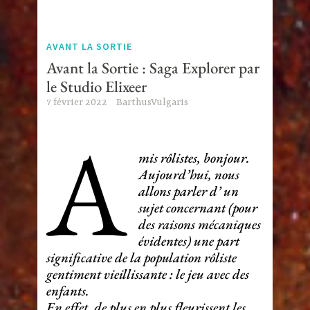
AVANT LA SORTIE
Avant la Sortie : Saga Explorer par
le Studio Elixeer
7 février 2022
BarthusVulgaris
A
mis rôlistes, bonjour.
Aujourd’hui, nous
allons parler d’ un
sujet concernant (pour
des raisons mécaniques
évidentes) une part
significative de la population rôliste
gentiment vieillissante : le jeu avec des
enfants.
En effet, de plus en plus fleurissent les