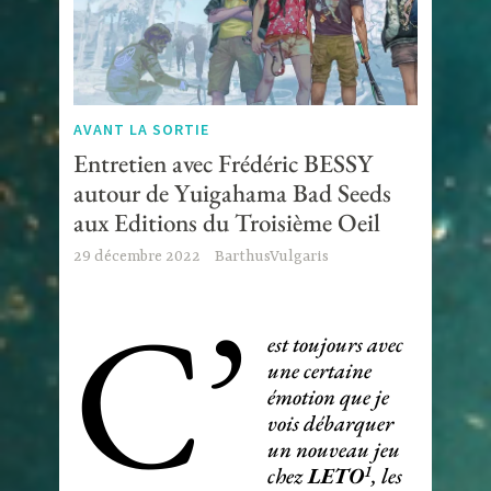
AVANT LA SORTIE
Entretien avec Frédéric BESSY
autour de Yuigahama Bad Seeds
aux Editions du Troisième Oeil
29 décembre 2022
BarthusVulgaris
C’
est toujours avec
une certaine
émotion que je
vois débarquer
un nouveau jeu
1
chez
LETO
, les