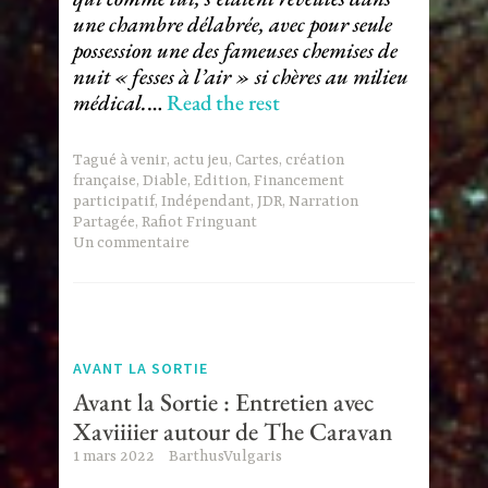
une chambre délabrée, avec pour seule
possession une des fameuses chemises de
nuit « fesses à l’air » si chères au milieu
médical.
…
Read the rest
Tagué
à venir
,
actu jeu
,
Cartes
,
création
française
,
Diable
,
Edition
,
Financement
participatif
,
Indépendant
,
JDR
,
Narration
Partagée
,
Rafiot Fringuant
Un commentaire
AVANT LA SORTIE
Avant la Sortie : Entretien avec
Xaviiiier autour de The Caravan
1 mars 2022
BarthusVulgaris