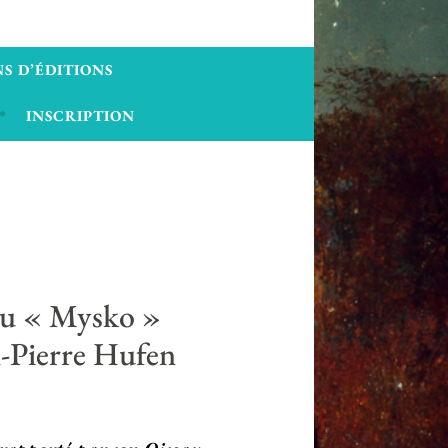
S D’ÉDITIONS
INSCRIPTION
ieu « Mysko »
-Pierre Hufen