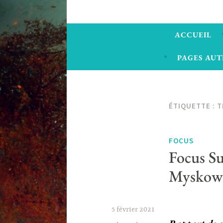
ACCUEIL
PAGES AUT
ÉTIQUETTE :
T
FOCUS
Focus Su
Myskows
5 février 2021