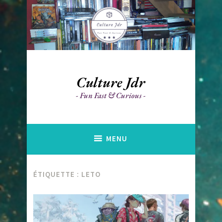
Accéder
au
contenu
principal
Culture Jdr
Fun Fast & Curious
MENU
ÉTIQUETTE :
LETO