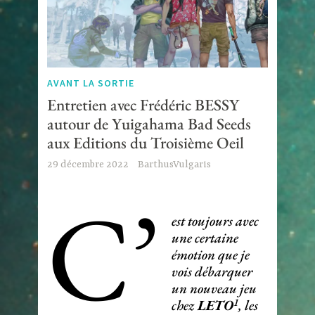
AVANT LA SORTIE
Entretien avec Frédéric BESSY
autour de Yuigahama Bad Seeds
aux Editions du Troisième Oeil
29 décembre 2022
BarthusVulgaris
C’
est toujours avec
une certaine
émotion que je
vois débarquer
un nouveau jeu
1
chez
LETO
, les