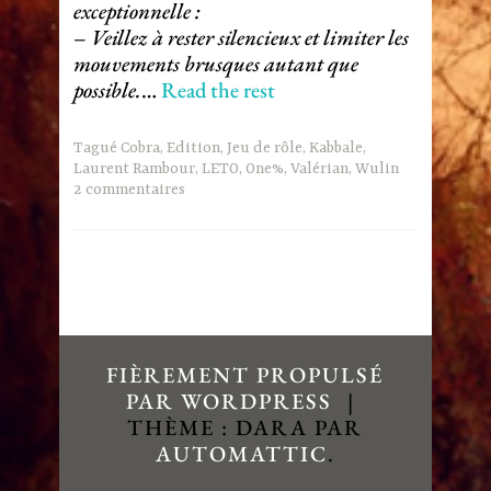
exceptionnelle :
–
Veillez à rester silencieux et limiter les
mouvements brusques autant que
possible.
…
Read the rest
Tagué
Cobra
,
Edition
,
Jeu de rôle
,
Kabbale
,
Laurent Rambour
,
LETO
,
One%
,
Valérian
,
Wulin
2 commentaires
FIÈREMENT PROPULSÉ
PAR WORDPRESS
|
THÈME : DARA PAR
AUTOMATTIC
.