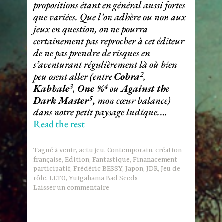
propositions étant en général aussi fortes
que variées. Que l’on adhère ou non aux
jeux en question, on ne pourra
certainement pas reprocher à cet éditeur
de ne pas prendre de risques en
s’aventurant régulièrement là où bien
2
peu osent aller (entre
Cobra
,
3
4
Kabbale
,
One %
ou
Against the
5
Dark Master
,
mon cœur balance)
dans notre petit paysage ludique.
…
Read the rest
Tagué
à venir
,
actu jeu
,
Contemporain
,
création
française
,
Edition
,
Fantastique
,
Finanacement
participatif
,
Frédéric BESSY
,
Japon
,
JDR
,
Jeu de
rôle
,
LETO
,
Yuigahama Bad Seeds
Laisser un commentaire