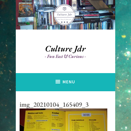
Accéder
au
contenu
principal
Culture Jdr
Fun Fast & Curious
MENU
img_20210104_165409_3