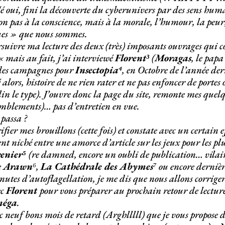
é oui, fini la découverte du cyberunivers par des sens huma
on pas à la conscience, mais à la morale, l’humour, la peur,
ues » que nous sommes.
suivre ma lecture des deux (très) imposants ouvrages qui c
 « mais au fait, j’ai interviewé
Florent³
(
Moragas
, le pap
des campagnes pour
Insectopia
⁴, en Octobre de l’année der
 alors, histoire de ne rien rater et ne pas enfoncer de porte
in le type). J’ouvre donc la page du site, remonte mes quelq
emblements)… pas d’entretien en vue.
passa ?
ifier mes brouillons (cette fois) et constate avec un certain 
t niché entre une amorce d’article sur les jeux pour les plu
renier⁵
(re damned, encore un oubli de publication… vilai
e
Arawn
⁶,
La Cathédrale des Abymes
⁷ ou encore derni
utes d’autoflagellation, je me dis que nous allons corriger 
ec
Florent
pour vous préparer au prochain retour de lecture
éga
.
c neuf bons mois de retard (Arghlllll) que je vous propose de