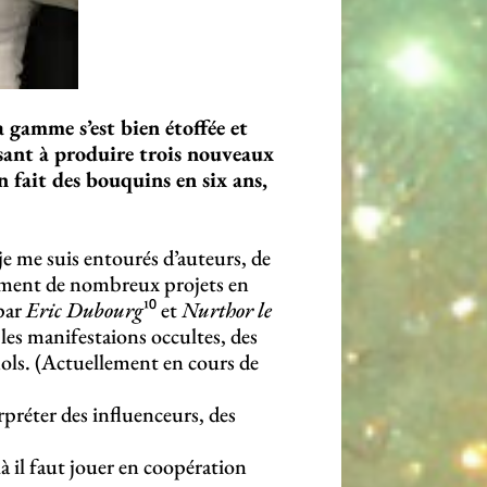
a gamme s’est bien étoffée et
isant à produire trois nouveaux
n fait des bouquins en six ans,
je me suis entourés d’auteurs, de
ement de nombreux projets en
 par
Eric Dubourg
¹⁰ et
Nurthor le
 les manifestaions occultes, des
gnols. (Actuellement en cours de
terpréter des influenceurs, des
 là il faut jouer en coopération