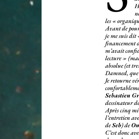
H
n
les « organiq
Avant de pour
je me suis dit
financement 
m’avait confié
lecture » (mal
absolue (et tr
Damned, que 
Je retourne vér
confortablemen
Sebastien G
dessinateur d
Après cinq min
l’entretien av
de
Seb
) de
Om
C’est donc ave