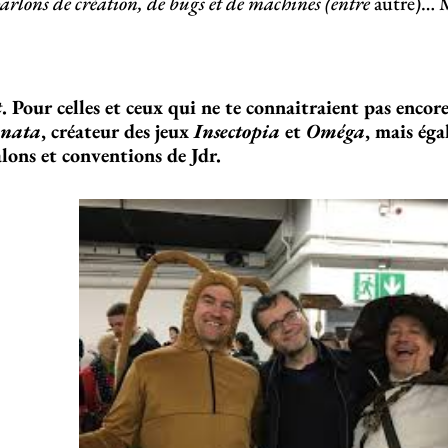
rlons de création, de bugs et de machines (entre
autre)… 
t
. Pour celles et ceux qui ne te connaitraient pas encore
onata
, créateur des jeux
Insectopia
et
Oméga
, mais ég
lons et conventions de Jdr.