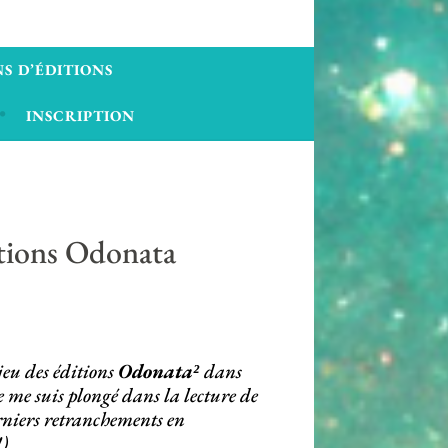
S D’ÉDITIONS
INSCRIPTION
itions Odonata
jeu des éditions
Odonata²
dans
e me suis plongé dans la lecture de
rniers retranchements en
)