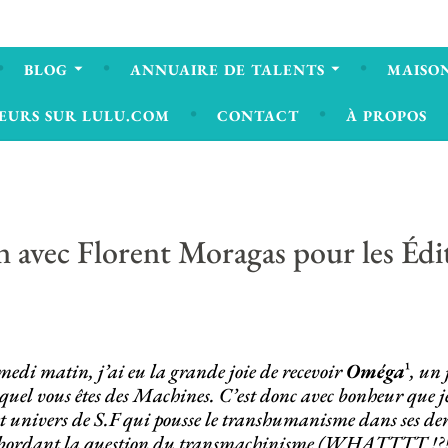
BLOG
ANNUAIRE DE TALENTS
MAISON
EURS SUR LULU.COM
CONTACT
À PROPOS
n avec Florent Moragas pour les Éd
medi matin, j’ai eu la grande joie de recevoir
Oméga
¹
, un 
equel vous êtes des Machines. C’est donc avec bonheur que j
et univers de S.F qui pousse le transhumanisme dans ses de
bordant la question du transmachinisme (WHATTTT !?!