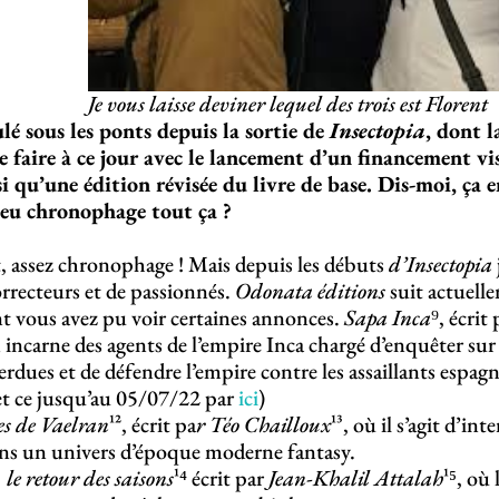
Je vous laisse deviner lequel des trois est Florent
ulé sous les ponts depuis la sortie de
Insectopia
, dont l
e faire à ce jour avec le lancement d’un financement v
i qu’une édition révisée du livre de base. Dis-moi, ça e
peu chronophage tout ça ?
, assez chronophage ! Mais depuis les débuts
d’Insectopia
orrecteurs et de passionnés.
Odonata éditions
suit actuell
nt vous avez pu voir certaines annonces.
Sapa Inca
⁹, écrit
on incarne des agents de l’empire Inca chargé d’enquêter sur
perdues et de défendre l’empire contre les assaillants espa
t ce jusqu’au 05/07/22 par
ici
)
s de Vaelran
¹², écrit pa
r Téo Chailloux
¹³, où il s’agit d’in
ans un univers d’époque moderne fantasy.
 le retour des saisons
¹⁴ écrit par
Jean-Khalil Attalah
¹⁵, où