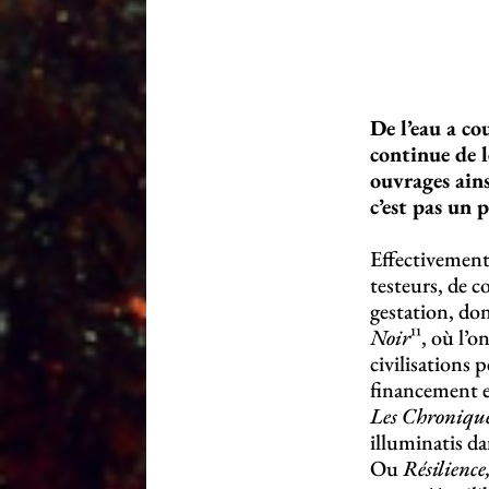
De l’eau a co
continue de l
ouvrages ains
c’est pas un 
Effectivement
testeurs, de c
gestation, do
Noir
¹¹, où l’
civilisations 
financement e
Les Chronique
illuminatis d
Ou
Résilience,