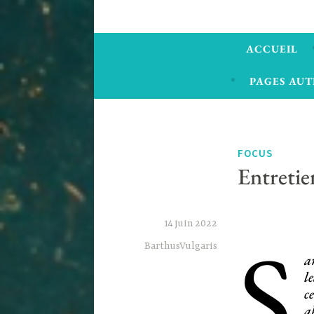
ACCUEIL
PAGES AUT
FOCUS
Entretie
14 juin 2022
S
BarthusVulgaris
a
l
c
a