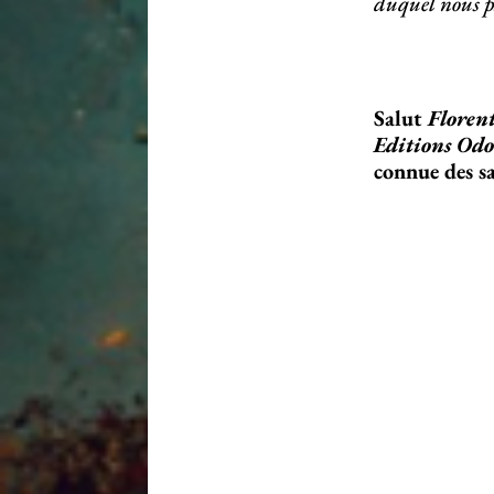
duquel nous pa
Salut
Floren
Editions Od
connue des sa