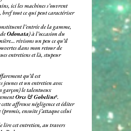
ins, ici les machines s’ouvrent
 bref tout ce qui peut caractériser
onstituent l’entrée de la gamme,
a de
Odonata
) à l’occasion du
nière… révisons un peu ce qu’il
s ouvertes dans mon retour de
ues entretiens et là, stupeur
effarement qu’il est
s jeunes et un entretien avec
n garçon) le talentueux
èrement
Orcs & Gobelins
⁸.
cette affreuse négligence et éditer
 (promis, ensuite j’attaque celui
 lire cet entretien, au travers