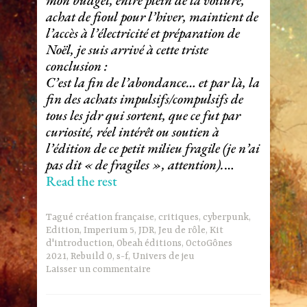
mon budget, entre plein de la voiture,
achat de fioul pour l’hiver, maintient de
l’accès à l’électricité et préparation de
Noël, je suis arrivé à cette triste
conclusion :
C’est la fin de l’abondance… et par là, la
fin des achats impulsifs/compulsifs de
tous les jdr qui sortent, que ce fut par
curiosité, réel intérêt ou soutien à
l’édition de ce petit milieu fragile (je n’ai
pas dit « de fragiles », attention).
…
Read the rest
Tagué
création française
,
critiques
,
cyberpunk
,
Edition
,
Imperium 5
,
JDR
,
Jeu de rôle
,
Kit
d'introduction
,
Obeah éditions
,
OctoGônes
2021
,
Rebuild 0
,
s-f
,
Univers de jeu
Laisser un commentaire