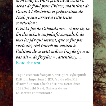
mon budget, entre plein de la voiture,
achat de fioul pour l’hiver, maintient de
l’accès à l’électricité et préparation de
Noël, je suis arrivé à cette triste
conclusion :
C’est la fin de l’abondance… et par là, la
fin des achats impulsifs/compulsifs de
tous les jdr qui sortent, que ce fut par
curiosité, réel intérêt ou soutien à
l’édition de ce petit milieu fragile (je n’ai
pas dit « de fragiles », attention).
…
Read the rest
Tagué
création française
,
critiques
,
cyberpunk
,
Edition
,
Imperium 5
,
JDR
,
Jeu de rôle
,
Kit
d'introduction
,
Obeah éditions
,
OctoGônes
2021
,
Rebuild 0
,
s-f
,
Univers de jeu
Laisser un commentaire