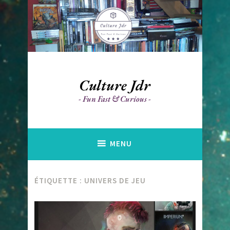
Accéder
au
contenu
principal
Culture Jdr
Fun Fast & Curious
MENU
ÉTIQUETTE :
UNIVERS DE JEU