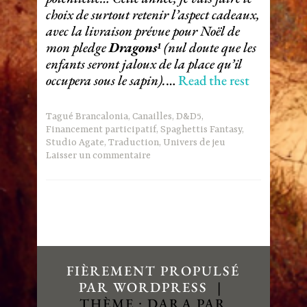
choix de surtout retenir l’aspect cadeaux,
avec la livraison prévue pour Noël de
mon pledge
Dragons¹
(nul doute que les
enfants seront jaloux de la place qu’il
occupera sous le sapin).
…
Read the rest
Tagué
Brancalonia
,
Canailles
,
D&D5
,
Financement participatif
,
Spaghettis Fantasy
,
Studio Agate
,
Traduction
,
Univers de jeu
Laisser un commentaire
FIÈREMENT PROPULSÉ
PAR WORDPRESS
|
THÈME : DARA PAR