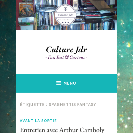
Accéder
au
contenu
principal
Culture Jdr
Fun Fast & Curious
MENU
ÉTIQUETTE :
SPAGHETTIS FANTASY
AVANT LA SORTIE
Entretien avec Arthur Camboly