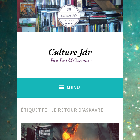
Accéder
au
contenu
principal
Culture Jdr
Fun Fast & Curious
MENU
ÉTIQUETTE :
LE RETOUR D’ASKAVRE