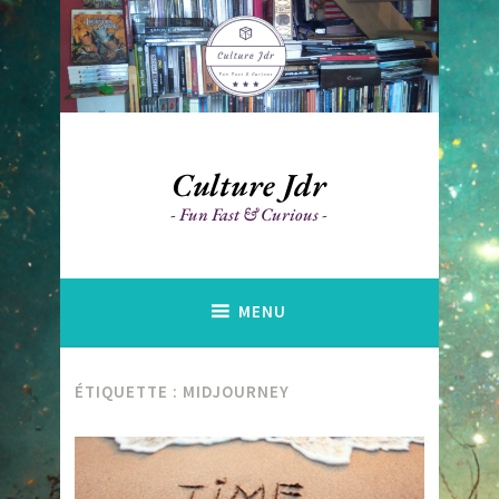
Accéder
au
contenu
principal
Culture Jdr
Fun Fast & Curious
MENU
ÉTIQUETTE :
MIDJOURNEY