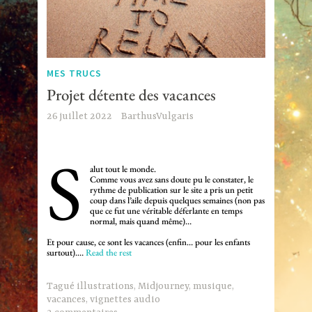
MES TRUCS
Projet détente des vacances
26 juillet 2022
BarthusVulgaris
S
alut tout le monde.
Comme vous avez sans doute pu le constater, le
rythme de publication sur le site a pris un petit
coup dans l’aile depuis quelques semaines (non pas
que ce fut une véritable déferlante en temps
normal, mais quand même)…
Et pour cause, ce sont les vacances (enfin… pour les enfants
surtout).…
Read the rest
Tagué
illustrations
,
Midjourney
,
musique
,
vacances
,
vignettes audio