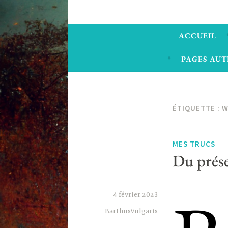
ACCUEIL
PAGES AUT
ÉTIQUETTE :
W
MES TRUCS
Du prése
4 février 2023
BarthusVulgaris