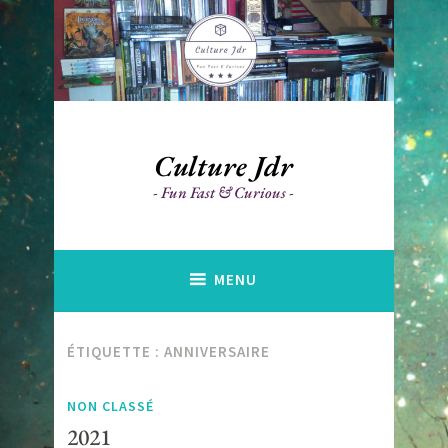
Accéder
au
contenu
principal
Culture Jdr
Fun Fast & Curious
MENU
ÉTIQUETTE :
ANNIVERSAIRE
NON CLASSÉ
2021