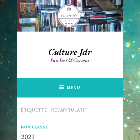
Accéder
au
contenu
principal
Culture Jdr
Fun Fast & Curious
MENU
ÉTIQUETTE :
RÉCAPITULATIF
NON CLASSÉ
2021