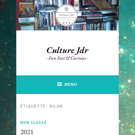
Accéder
au
contenu
principal
Culture Jdr
Fun Fast & Curious
MENU
ÉTIQUETTE :
BILAN
NON CLASSÉ
2021