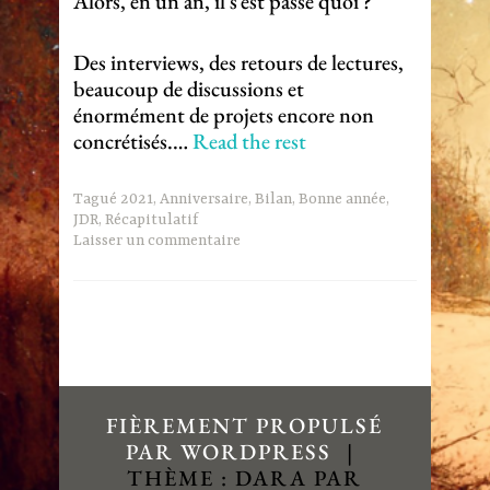
Alors, en un an, il s’est passé quoi ?
Des interviews, des retours de lectures,
beaucoup de discussions et
énormément de projets encore non
concrétisés.…
Read the rest
Tagué
2021
,
Anniversaire
,
Bilan
,
Bonne année
,
JDR
,
Récapitulatif
Laisser un commentaire
FIÈREMENT PROPULSÉ
PAR WORDPRESS
|
THÈME : DARA PAR