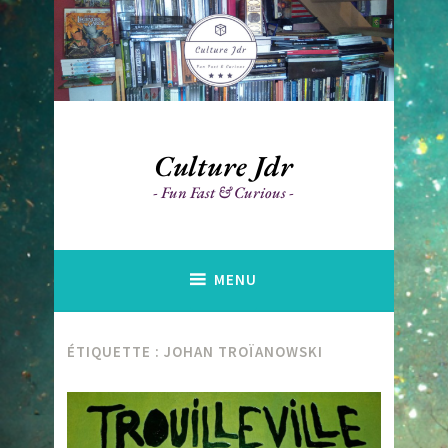
Accéder
au
contenu
principal
Culture Jdr
Fun Fast & Curious
MENU
ÉTIQUETTE :
JOHAN TROÏANOWSKI