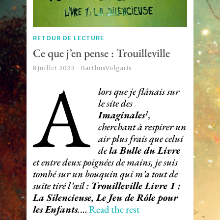
RETOUR DE LECTURE
Ce que j’en pense : Trouilleville
A
8 juillet 2023
BarthusVulgaris
lors que je flânais sur
le site des
1
Imaginales
,
cherchant à respirer un
air plus frais que celui
de
la Bulle du Livre
et entre deux poignées de mains, je suis
tombé sur un bouquin qui m’a tout de
suite tiré l’œil :
Trouilleville Livre 1 :
La Silencieuse, Le Jeu de Rôle pour
les Enfants
.
…
Read the rest