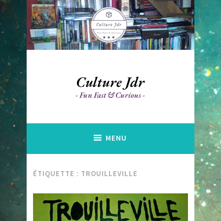
Accéder
au
contenu
principal
Culture Jdr
Fun Fast & Curious
MENU
ÉTIQUETTE :
TROUILLEVILLE