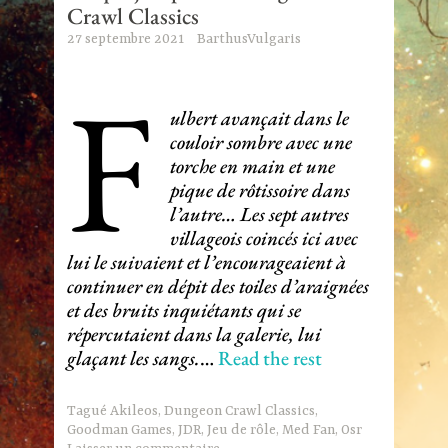
Crawl Classics
27 septembre 2021
BarthusVulgaris
F
ulbert avançait dans le
couloir sombre avec une
torche en main et une
pique de rôtissoire dans
l’autre… Les sept autres
villageois coincés ici avec
lui le suivaient et l’encourageaient à
continuer en dépit des toiles d’araignées
et des bruits inquiétants qui se
répercutaient dans la galerie, lui
glaçant les sangs.
…
Read the rest
Tagué
Akileos
,
Dungeon Crawl Classics
,
Goodman Games
,
JDR
,
Jeu de rôle
,
Med Fan
,
Osr