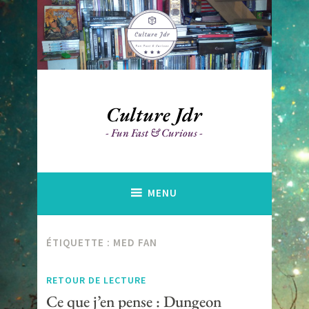
Accéder
au
contenu
principal
Culture Jdr
Fun Fast & Curious
MENU
ÉTIQUETTE :
MED FAN
RETOUR DE LECTURE
Ce que j’en pense : Dungeon