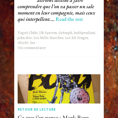
comprendre que l’on va passer un sale
moment en leur compagnie, mais ceux
qui interpellent.
…
Read the rest
Tagué
Chibi
,
Dk System
,
Grümph
,
Indépendant
,
john doe
,
Les Mille Marches
,
Les XII Singes
,
Oltréé
,
Osr
Un commentaire
RETOUR DE LECTURE
Ce que j’en pense : Mork Borg