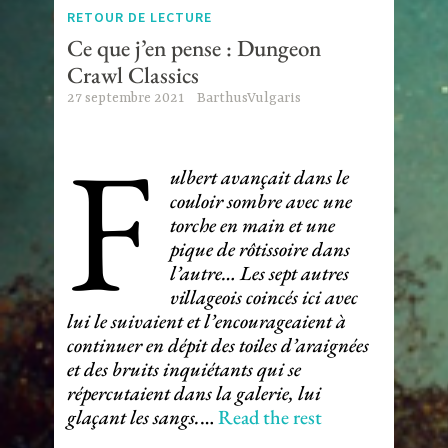
RETOUR DE LECTURE
Ce que j’en pense : Dungeon
Crawl Classics
27 septembre 2021
BarthusVulgaris
F
ulbert avançait dans le
couloir sombre avec une
torche en main et une
pique de rôtissoire dans
l’autre… Les sept autres
villageois coincés ici avec
lui le suivaient et l’encourageaient à
continuer en dépit des toiles d’araignées
et des bruits inquiétants qui se
répercutaient dans la galerie, lui
glaçant les sangs.
…
Read the rest