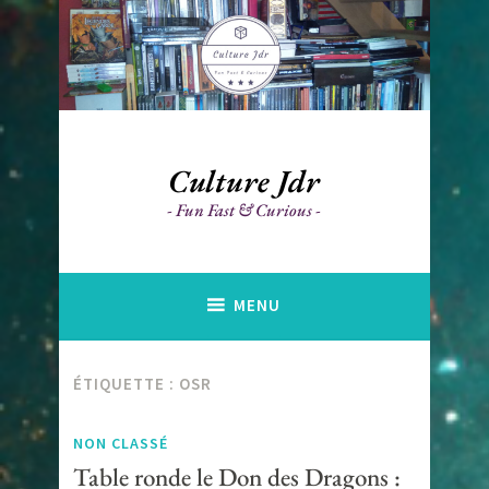
Accéder
au
contenu
principal
Culture Jdr
Fun Fast & Curious
MENU
ÉTIQUETTE :
OSR
NON CLASSÉ
Table ronde le Don des Dragons :