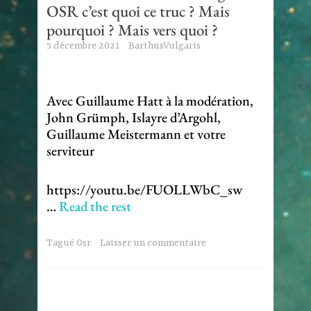
OSR c’est quoi ce truc ? Mais
pourquoi ? Mais vers quoi ?
5 décembre 2021
BarthusVulgaris
Avec Guillaume Hatt à la modération,
John Grümph, Islayre d’Argohl,
Guillaume Meistermann et votre
serviteur
https://youtu.be/FUOLLWbC_sw
…
Read the rest
Tagué
Osr
Laisser un commentaire