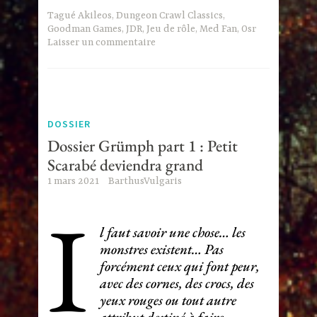
Tagué
Akileos
,
Dungeon Crawl Classics
,
Goodman Games
,
JDR
,
Jeu de rôle
,
Med Fan
,
Osr
Laisser un commentaire
DOSSIER
Dossier Grümph part 1 : Petit
Scarabé deviendra grand
1 mars 2021
BarthusVulgaris
I
l faut savoir une chose… les
monstres existent… Pas
forcément ceux qui font peur,
avec des cornes, des crocs, des
yeux rouges ou tout autre
attribut destiné à faire