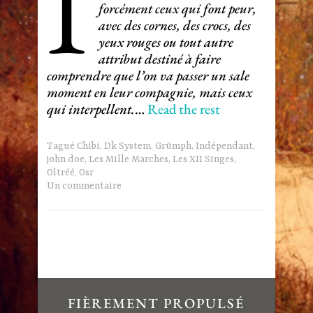
I
forcément ceux qui font peur,
avec des cornes, des crocs, des
yeux rouges ou tout autre
attribut destiné à faire
comprendre que l’on va passer un sale
moment en leur compagnie, mais ceux
qui interpellent.
…
Read the rest
Tagué
Chibi
,
Dk System
,
Grümph
,
Indépendant
,
john doe
,
Les Mille Marches
,
Les XII Singes
,
Oltréé
,
Osr
Un commentaire
FIÈREMENT PROPULSÉ