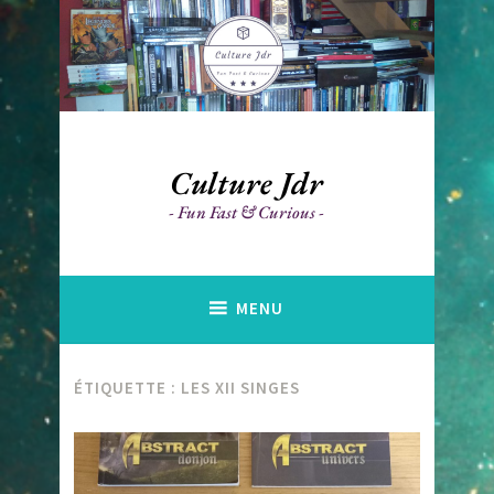
Accéder
au
contenu
principal
Culture Jdr
Fun Fast & Curious
MENU
ÉTIQUETTE :
LES XII SINGES