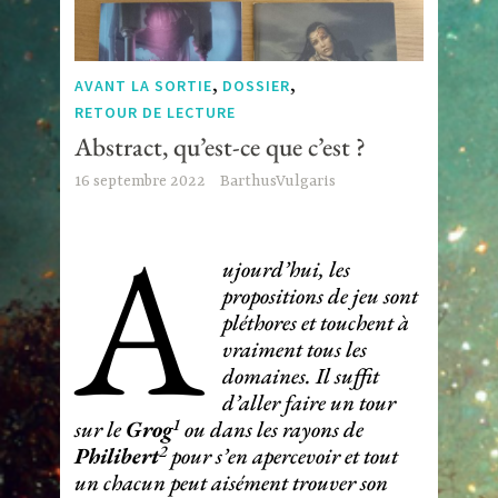
,
,
AVANT LA SORTIE
DOSSIER
RETOUR DE LECTURE
Abstract, qu’est-ce que c’est ?
16 septembre 2022
BarthusVulgaris
A
ujourd’hui, les
propositions de jeu sont
pléthores et touchent à
vraiment tous les
domaines. Il suffit
d’aller faire un tour
1
sur le
Grog
ou dans les rayons de
2
Philibert
pour s’en apercevoir et tout
un chacun peut aisément trouver son