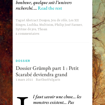
bonheur, quelque soit l’univers
recherché.
…
Read the rest
Tagué
Abstract Donjon
,
Jeu de rôle
,
Les XII
Singes
,
Ludika
,
Multisim
,
Philip José Farmer
,
Sytème de jeu
,
Thoan
4 commentaires
DOSSIER
Dossier Grümph part 1 : Petit
Scarabé deviendra grand
1 mars 2021
BarthusVulgaris
l faut savoir une chose… les
monstres existent… Pas