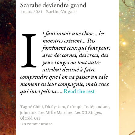
Scarabé deviendra grand
1 mars 2021
BarthusVulgaris
I
l faut savoir une chose… les
monstres existent… Pas
forcément ceux qui font peur,
avec des cornes, des crocs, des
yeux rouges ou tout autre
attribut destiné à faire
comprendre que l’on va passer un sale
moment en leur compagnie, mais ceux
qui interpellent.
…
Read the rest
Tagué
Chibi
,
Dk System
,
Grümph
,
Indépendant
,
john doe
,
Les Mille Marches
,
Les XII Singes
,
Oltréé
,
Osr
Un commentaire