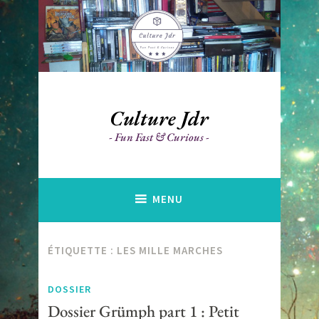
Accéder
au
contenu
principal
Culture Jdr
Fun Fast & Curious
MENU
ÉTIQUETTE :
LES MILLE MARCHES
DOSSIER
Dossier Grümph part 1 : Petit